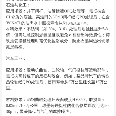
石油与化工：
应用场景：井下阀杆、油管接箍QPQ处理等，需抵抗含
Cl⁻介质的腐蚀。某油田的3Cr13阀杆经 QPQ处理后，在含
3%NaCl 的油田水中服役寿命从6
个月延长至 2 年。
材料效果：不锈钢（如 304、316）处理后耐蚀性提升5-8
倍，但需注意控制渗氮温度以避免 σ 相析出导致脆性；铸
铁油管接箍处理时需优化盐浴成分，防止石墨周边出现渗
氮层疏松。
汽车工业：
应用场景：发动机曲轴、凸轮轴、气门挺柱等运动部件，
需抵抗高转速下的磨损与咬合。例如，某品牌汽车的铸铁
凸轮轴经QPQ处理后，使用寿命从5万公里延长至15万公
里。
材料效果：45钢曲轴处理后表面硬度HV850，磨损量＜
0.05mm/10 万公里；球墨铸铁挺柱的化合物层厚度可达20-
30μm，显著降低与气门的摩擦噪声。